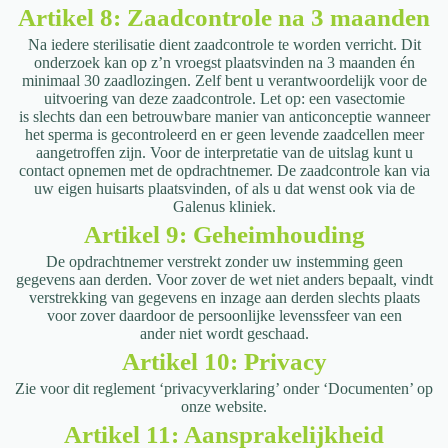
Artikel 8: Zaadcontrole na 3 maanden
Na iedere sterilisatie dient zaadcontrole te worden verricht. Dit
onderzoek kan op z’n
vroegst plaatsvinden na 3 maanden én
minimaal 30 zaadlozingen. Zelf bent u
verantwoordelijk voor de
uitvoering van deze zaadcontrole. Let op: een vasectomie
is
slechts dan een betrouwbare manier van anticonceptie wanneer
het sperma is
gecontroleerd en er geen levende zaadcellen meer
aangetroffen zijn. Voor de
interpretatie van de uitslag kunt u
contact opnemen met de opdrachtnemer. De
zaadcontrole kan via
uw eigen huisarts plaatsvinden, of als u dat wenst ook via de
G
alenus kliniek.
Artikel 9: Geheimhouding
De opdrachtnemer verstrekt zonder uw instemming geen
gegevens aan derden. Voor
zover de wet niet anders bepaalt, vindt
verstrekking van gegevens en inzage aan
derden slechts plaats
voor zover daardoor de persoonlijke levenssfeer van een
ander
niet wordt geschaad.
Artikel 10: Privacy
Zie voor dit reglement ‘privacyverklaring’ onder ‘Documenten’ op
onze website.
Artikel 11: Aansprakelijkheid