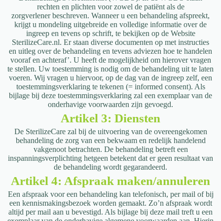
rechten en plichten voor zowel de patiënt als de
zorgverlener
beschreven. Wanneer u een behandeling afspreekt,
krijgt u mondeling uitgebreide
en volledige informatie over de
ingreep en tevens op schrift, te bekijken op de
Website
SterilizeCare.nl. Er staan diverse documenten op met instructies
en uitleg
over de behandeling en tevens adviezen hoe te handelen
vooraf en achteraf’. U heeft
de mogelijkheid om hierover vragen
te stellen.
Uw toestemming is nodig om de behandeling uit te laten
voeren. Wij vragen u
hiervoor, op de dag van de ingreep zelf, een
toestemmingsverklaring te tekenen (=
informed consent). Als
bijlage bij deze toestemmingsverklaring zal een exemplaar
van de
onderhavige voorwaarden zijn gevoegd.
Artikel 3: Diensten
De SterilizeCare zal bij de uitvoering van de overeengekomen
behandeling de zorg van een bekwaam en redelijk handelend
vakgenoot betrachten. De behandeling betreft een
inspanningsverplichting hetgeen betekent dat er geen resultaat van
de behandeling wordt gegarandeerd.
Artikel 4: Afspraak maken/annuleren
Een afspraak voor een behandeling kan telefonisch, per mail of bij
een
kennismakingsbezoek worden gemaakt. Zo’n afspraak wordt
altijd per mail aan u
bevestigd. Als bijlage bij deze mail treft u een
exemplaar van de onderhavige
algemene voorwaarden aan.
Hierin