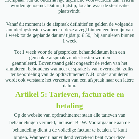
worden genoemd:
Datum, t
ijdstip, l
ocatie waar de sterilisatie
plaatsvindt.
Vanaf dit moment is de afspraak definitief en gelden de volgende
annuleringskosten
wanneer u deze afzegt binnen een termijn van
1 week tot de geplande datum/ tijdstip:
€ 50,- bij annuleren binnen
1 week
Tot 1 week voor de afgesproken behandeldatum kan een
gemaakte afspraak zonder
kosten worden
geannuleerd.
Bovenstaand geldt ongeacht de reden van het
annuleren, behoudens wanneer er
sprake is van overmacht, zulks
ter beoordeling van de opdrachtnemer
N.B. onder annuleren
wordt ook verstaan: het verzetten van een afspraak naar een
latere
datum.
Artikel 5: Tarieven, facturatie en
betaling
Op de website van opdrachtnemer staan alle tarieven van
behandelingen vermeld,
inclusief BTW. Voorafgaande aan de
behandeling dient u de volledige factuur te b
etalen. U kunt
pinnen. Wanneer u aanvullend verzekerd bent (voor deze