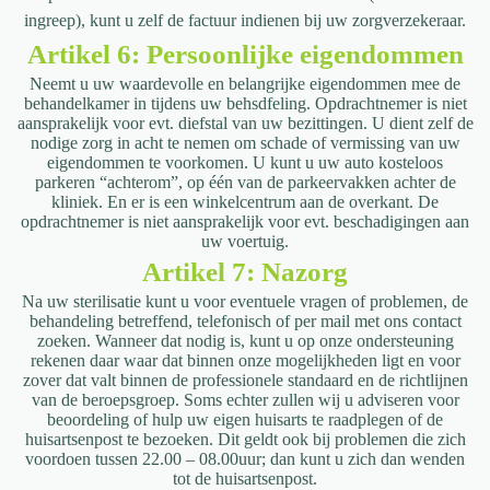
ingreep),
kunt u zelf de factuur indienen bij uw zorgverzekeraar.
Artikel 6: Persoonlijke eigendommen
Neemt u uw waardevolle en belangrijke eigendommen mee de
behandelkamer in
tijdens uw behsdfeling. Opdrachtnemer is niet
aansprakelijk voor evt. diefstal van uw
bezittingen. U dient zelf de
nodige zorg in acht te nemen om schade of vermissing
van uw
eigendommen te voorkomen.
U kunt u uw auto kosteloos
parkeren “achterom”, op één van de parkeervakken achter
de
kliniek. En er is een winkelcentrum aan de overkant. De
opdrachtnemer is niet
aansprakelijk voor evt. beschadigingen aan
uw voertuig.
Artikel 7: Nazorg
Na uw sterilisatie kunt u voor eventuele vragen of problemen, de
behandeling betreffend, telefonisch of per mail met ons contact
zoeken. Wanneer dat nodig is, kunt u op onze ondersteuning
rekenen daar waar dat binnen onze mogelijkheden ligt en voor
zover dat valt binnen de professionele standaard en de richtlijnen
van de beroepsgroep. Soms echter zullen wij u adviseren voor
beoordeling of hulp uw eigen huisarts te raadplegen of de
huisartsenpost te bezoeken. Dit geldt ook bij problemen die zich
voordoen tussen 22.00 – 08.00uur; dan kunt u zich dan wenden
tot de huisartsenpost.